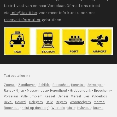
taxirit vast van en naar Vorselaar. Of mail ons direct
via
i
nfo@taxiii.be
. voor meer info kunt u ook ons
reservatieformulier
gebruiken.
Taxi
bestellen in :
Zoersel
-
Zandhoven
-
Schilde
-
Brasschaat
-
Herentals
-
Antwerpen
-
Ranst
-
Nijlen
-
Massenhoven
-
Herenthout
-
Grobbendonk
-
Broechem
-
Vorselaar
-
Pulle
-
Emblem
-
Kessel
-
Berlaar
-
Viersel
-
Lier
-
Pulderbos
-
Bevel
-
Bouwel
-
Oelegem
-
Halle
-
Itegem
-
Wommelgem
-
Mortsel
-
Boechout
-
heist op den berg
-
Westerlo
-
Malle
-
Hulshout
-
Deurne