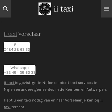
Ga
ii taxi
direct
naar
de
hoofdinhoud
ii taxi
Vorselaar
Bel
0484 28 63 33
Whatsapp
+32 484 28 63 33
ii taxi
is gevistigd in Nijlen en biedt taxi services in
Nijlen en andere gemeentes in de Kempen en Antwerpen.
Hebt u een taxi nodig van en naar Vorselaar je kan bij
ii
taxi
terecht.