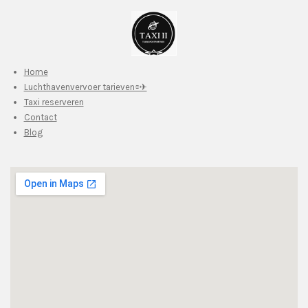
Home
Luchthavenvervoer tarieven⌯✈︎
Taxi reserveren
Contact
Blog