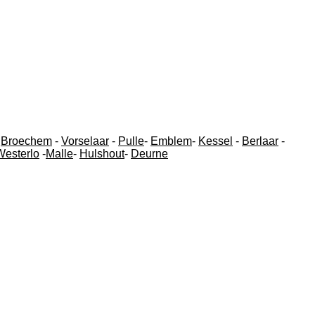
-
Broechem
-
Vorselaar
-
Pulle
-
Emblem
-
Kessel
-
Berlaar
-
Westerlo
-
Malle
-
Hulshout
-
Deurne