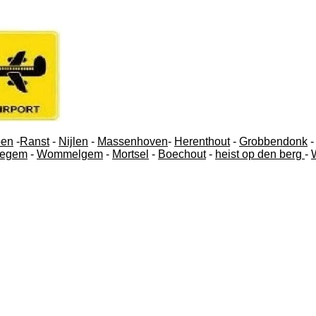
pen
-
Ranst
-
Nijlen
-
Massenhoven
-
Herenthout
-
Grobbendonk
tegem
-
Wommelgem
-
Mortsel
-
Boechout
-
heist op den berg
-