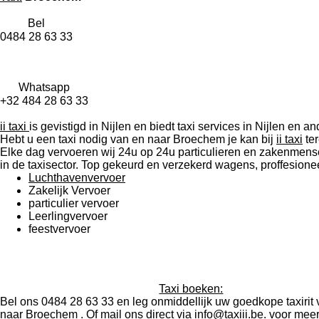
Bel
0484 28 63 33
Whatsapp
+32 484 28 63 33
ii taxi
is gevistigd in Nijlen en biedt taxi services in Nijlen e
Hebt u een taxi nodig van en naar Broechem je kan bij
ii taxi
ter
Elke dag vervoeren wij 24u op 24u particulieren en zakenmens
in de taxisector. Top gekeurd en verzekerd wagens, proffesione
Luchthavenvervoer
Zakelijk Vervoer
particulier vervoer
Leerlingvervoer
feestvervoer
Taxi boeken:
Bel ons 0484 28 63 33 en leg onmiddellijk uw goedkope taxirit 
naar Broechem . Of mail ons direct via
i
nfo@taxiii.be
. voor meer