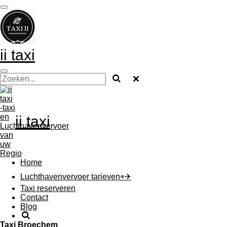
Ga
direct
naar
de
hoofdinhoud
ii taxi
ii taxi
Home
Luchthavenvervoer tarieven⌯✈︎
Taxi reserveren
Contact
Blog
Taxi
Broechem