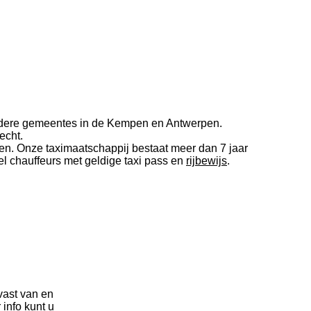
n andere gemeentes in de Kempen en Antwerpen.
echt.
en. Onze taximaatschappij bestaat meer dan 7 jaar
el chauffeurs met geldige taxi pass en
rijbewijs
.
vast van en
 info kunt u