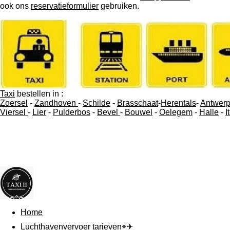
ook ons
reservatieformulier
gebruiken.
Taxi
bestellen in :
Zoersel
-
Zandhoven
-
Schilde
-
Brasschaat
-
Herentals
-
Antwer
Viersel
-
Lier
-
Pulderbos
-
Bevel
-
Bouwel
-
Oelegem
-
Halle
-
I
Home
Luchthavenvervoer tarieven⌯✈︎