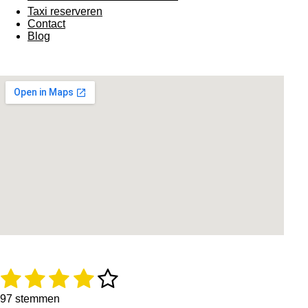
Taxi reserveren
Contact
Blog
1
2
3
4
5
R
S
a
t
s
s
s
s
s
t
e
97 stemmen